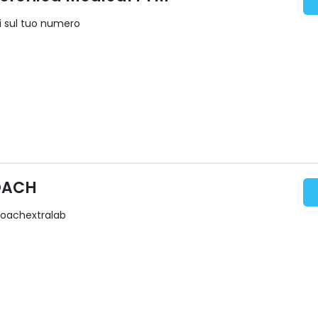
 sul tuo numero
OACH
coachextralab