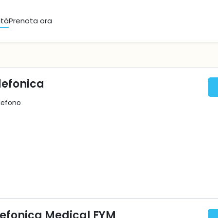
ità
Prenota ora
lefonica
elefono
efonica Medical FYM