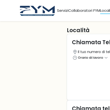
Servizi
Collaboratori FYM
Local
Località
Chiamata Te
Il tuo numero di t
Orario di lavoro
Chiamata tel